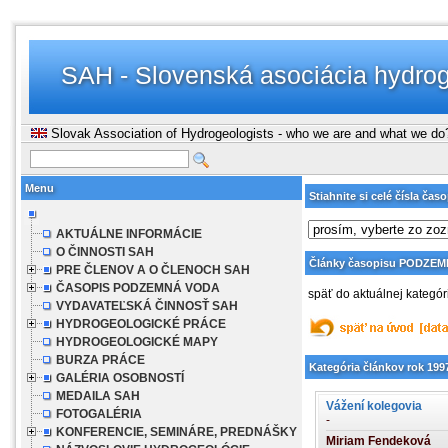
SAH - Slovenská asociácia hydro
Slovak Association of Hydrogeologists - who we are and what we do
Menu
Stiahnite si celé čísla č
AKTUÁLNE INFORMÁCIE
O ČINNOSTI SAH
Články časopisu PODZE
PRE ČLENOV A O ČLENOCH SAH
ČASOPIS PODZEMNÁ VODA
späť do aktuálnej kategór
VYDAVATEĽSKÁ ČINNOSŤ SAH
HYDROGEOLOGICKÉ PRÁCE
HYDROGEOLOGICKÉ MAPY
BURZA PRÁCE
Kategória článkov rok 1997 [
GALÉRIA OSOBNOSTÍ
MEDAILA SAH
Vážení kolegovia
FOTOGALÉRIA
-
KONFERENCIE, SEMINÁRE, PREDNÁŠKY
Miriam Fendeková