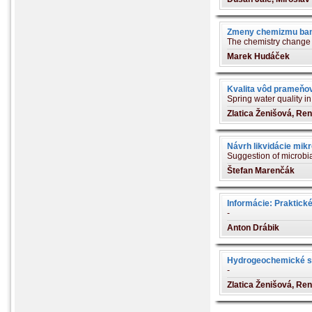
Zmeny chemizmu bans
The chemistry change
Marek Hudáček
Kvalita vôd prameňov
Spring water quality i
Zlatica Ženišová, Re
Návrh likvidácie mik
Suggestion of microbia
Štefan Marenčák
Informácie: Praktick
-
Anton Drábik
Hydrogeochemické se
-
Zlatica Ženišová, Re