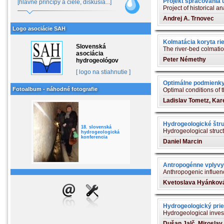
Projekt spracovania 
[hlavné princípy a ciele, diskusia...]
Project of historical a
Andrej A. Trnovec
Logo asociácie SAH
Kolmatácia koryta ri
Slovenská
The river-bed colmatio
asociácia
Peter Némethy
hydrogeológov
[ logo na stiahnutie ]
Optimálne podmienky
Fotoalbum - náhodné fotografie
Optimal conditions of 
Ladislav Tometz, Kar
Hydrogeologické štr
18. slovenská
Hydrogeological struct
hydrogeologická
konferencia
Daniel Marcin
Antropogénne vplyvy 
Anthropogenic influenc
Kvetoslava Hyánková
Hydrogeologický prie
Hydrogeological invest
Dušan Jalč, Miroslav