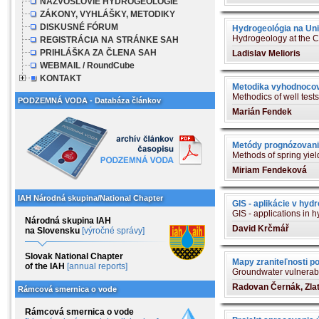
NÁZVOSLOVIE HYDROGEOLÓGIE
ZÁKONY, VYHLÁŠKY, METODIKY
DISKUSNÉ FÓRUM
Hydrogeológia na Un
Hydrogeology at the C
REGISTRÁCIA NA STRÁNKE SAH
PRIHLÁŠKA ZA ČLENA SAH
Ladislav Melioris
WEBMAIL / RoundCube
KONTAKT
Metodika vyhodnocov
Methodics of well test
PODZEMNÁ VODA - Databáza článkov
Marián Fendek
Metódy prognózovania
Methods of spring yiel
Miriam Fendeková
IAH Národná skupina/National Chapter
GIS - aplikácie v hydr
GIS - applications in 
Národná skupina IAH
David Krčmář
na Slovensku
[výročné správy]
Slovak National Chapter
Mapy zraniteľnosti p
of the IAH
[annual reports]
Groundwater vulnerabi
Radovan Černák, Zlat
Rámcová smernica o vode
Rámcová smernica o vode