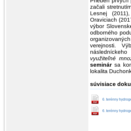
Priebeh prvých 
začali stretnut
Lesnej (2011)
Oraviciach (201
výbor Slovensk
odborného podu
organizovanýc
verejnosti. V
následníckeh
využiteľné mno
seminár
sa ko
lokalita Duchon
súvisiace dok
6. terénny hydrog
6. terénny hydrog