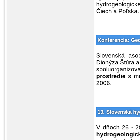
hydrogeologick
Čiech a Poľska.
Konferencia: Geo
Slovenská asoc
Dionýza Štúra a 
spoluorganizo
prostredie
s me
2006.
13. Slovenská hy
V dňoch 26 - 2
hydrogeologi