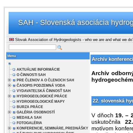
SAH - Slovenská asociácia hydro
Slovak Association of Hydrogeologists - who we are and what we do
Menu
Archív konferenc
AKTUÁLNE INFORMÁCIE
Archív odborný
O ČINNOSTI SAH
hydrogeochém
PRE ČLENOV A O ČLENOCH SAH
ČASOPIS PODZEMNÁ VODA
VYDAVATEĽSKÁ ČINNOSŤ SAH
HYDROGEOLOGICKÉ PRÁCE
22. slovenská hy
HYDROGEOLOGICKÉ MAPY
BURZA PRÁCE
GALÉRIA OSOBNOSTÍ
V dňoch
19. – 
MEDAILA SAH
uskutočnila
22
FOTOGALÉRIA
motívom konfere
KONFERENCIE, SEMINÁRE, PREDNÁŠKY