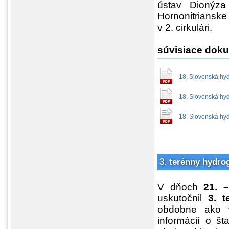
ústav Dionýza
Hornonitrianske 
v 2. cirkulári.
súvisiace dok
18. Slovenská hy
18. Slovenská hy
18. Slovenská hy
3. terénny hydr
V dňoch
21. 
uskutočnil
3. 
obdobne ako v
informácií o št