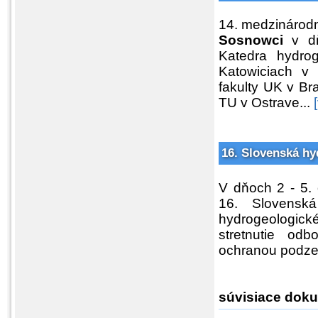
14. medzinárod
Sosnowci
v d
Katedra hydrog
Katowiciach v 
fakulty UK v Bra
TU v Ostrave...
16. Slovenská hy
V dňoch 2 - 5.
16. Slovenská
hydrogeologic
stretnutie od
ochranou podz
súvisiace doku