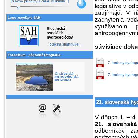
[hlavné princípy a ciele, diskusia...]
legislatíve v o
zaujímajú. V r
Logo asociácie SAH
zachytenia vod
využívanom p
Slovenská
antropogénnymi 
asociácia
hydrogeológov
[ logo na stiahnutie ]
súvisiace dok
Fotoalbum - náhodné fotografie
7. terénny hydrog
13. slovenská
7. terénny hydrog
hydrogeologická
konferencia
21. slovenská hy
V dňoch 1. – 4.
21. slovenská
odborníkov za
podzemných vô