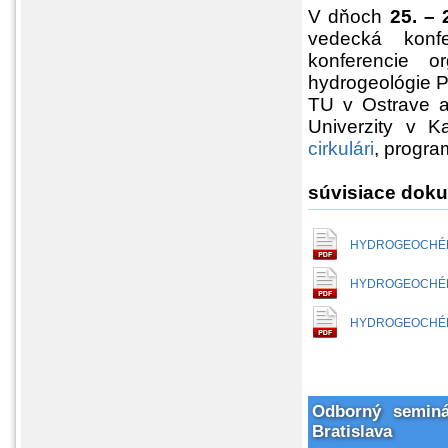
V dňoch
25. – 
vedecká konf
konferencie o
hydrogeológie Pr
TU v Ostrave a 
Univerzity v K
cirkulári
, progra
súvisiace dok
HYDROGEOCHÉMIA 
HYDROGEOCHÉMIA 
HYDROGEOCHÉMIA 
Odborný seminá
Bratislava