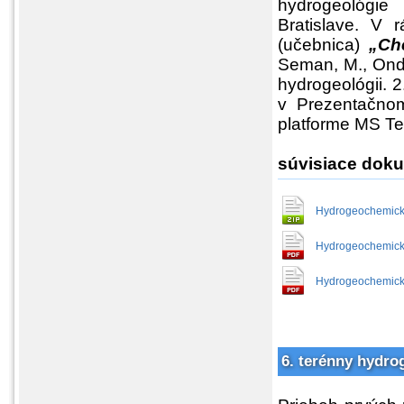
hydrogeológie
Bratislave. V 
(učebnica)
„Ch
Seman, M., Ondr
hydrogeológii. 2
v Prezentačno
platforme MS T
súvisiace dok
Hydrogeochemick
Hydrogeochemick
Hydrogeochemick
6. terénny hydro