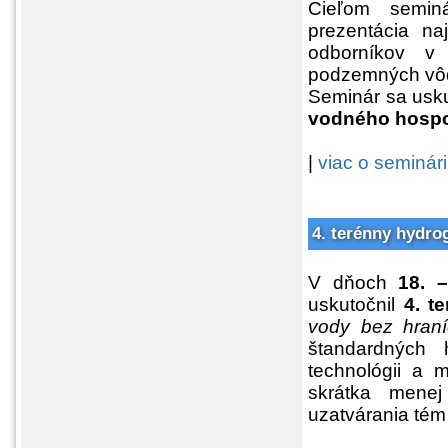
Cieľom semi
prezentácia na
odborníkov v p
podzemných vôd,
Seminár sa usk
vodného hospo
|
viac o seminári
4. terénny hydro
V dňoch
18. 
uskutočnil
4. t
vody bez hraní
štandardných h
technológii a 
skrátka menej
uzatvárania tém