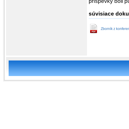
príspevky boli p
súvisiace doku
Zborník z konfere