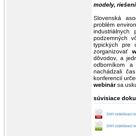
modely, riešen
Slovenská aso
problém environ
industriálnych
podzemných vôd
typických pre 
zorganizovať
w
dôvodov, a jed
odborníkom a 
nachádzali ča
konferencií urč
webinár
sa usku
súvisiace dok
SAH vzdelávací we
SAH vzdelávací we