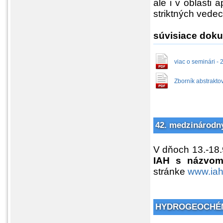
ale i v oblasti
striktných vedec
súvisiace dok
viac o seminári - 2.
Zborník abstraktov
42. medzinárodn
V dňoch 13.-18.
IAH s názvo
stránke
www.iah
HYDROGEOCHÉM