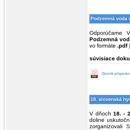
Podzemná voda v
Odporúčame Vá
Podzemná voda
vo formáte
.pdf
súvisiace dok
Zborník príspevk
18. slovenská hy
V dňoch
18. - 
doline uskutočn
zorganizovali 