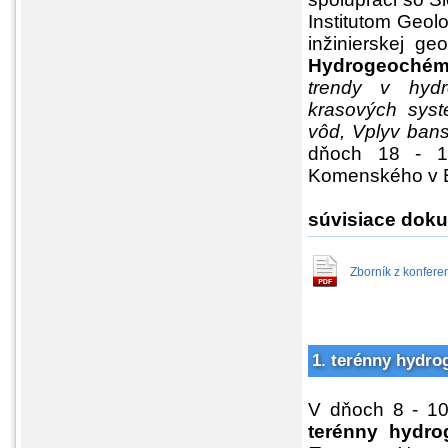
Institutom Geol
inžinierskej ge
Hydrogeochém
trendy v hydr
krasových syst
vôd, Vplyv bans
dňoch 18 - 19
Komenského v Bra
súvisiace doku
Zborník z konfer
1. terénny hydro
V dňoch 8 - 10.
terénny hydro