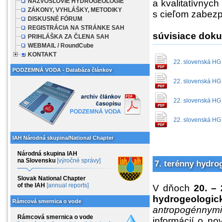
NÁZVOSLOVIE HYDROGEOLÓGIE
a kvalitatívnyc
ZÁKONY, VYHLÁŠKY, METODIKY
s cieľom zabezpe
DISKUSNÉ FÓRUM
REGISTRÁCIA NA STRÁNKE SAH
súvisiace dok
PRIHLÁŠKA ZA ČLENA SAH
WEBMAIL / RoundCube
KONTAKT
22. slovenská HG
PODZEMNÁ VODA - Databáza článkov
22. slovenská HG
22. slovenská HG
22. slovenská HG
IAH Národná skupina/National Chapter
Národná skupina IAH
na Slovensku
[výročné správy]
7. terénny hydro
Slovak National Chapter
of the IAH
[annual reports]
V dňoch
20. –
hydrogeologic
Rámcová smernica o vode
antropogénnymi
Rámcová smernica o vode
informácií o n