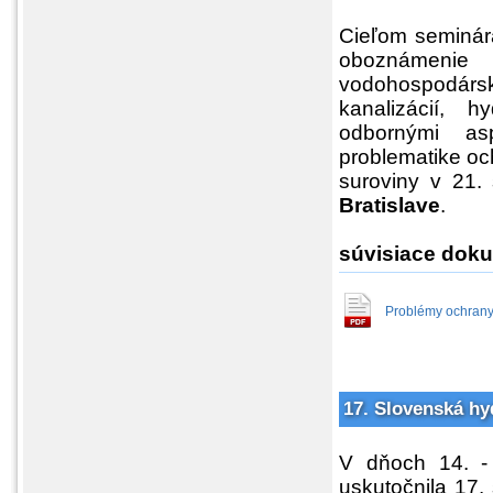
Cieľom seminá
oboznámenie o
vodohospodár
kanalizácií, 
odbornými as
problematike oc
suroviny v 21.
Bratislave
.
súvisiace dok
Problémy ochrany
17. Slovenská hy
V dňoch 14. - 
uskutočnila 17.