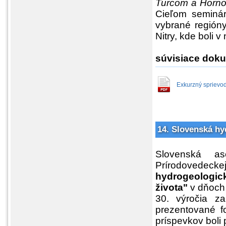
Turcom a Hornou
Cieľom seminára
vybrané regióny
Nitry, kde boli
súvisiace doku
Exkurzný sprievod
14. Slovenská hy
Slovenská as
Prírodovedeckej
hydrogeologic
života"
v dňoch 1
30. výročia za
prezentované f
príspevkov boli 