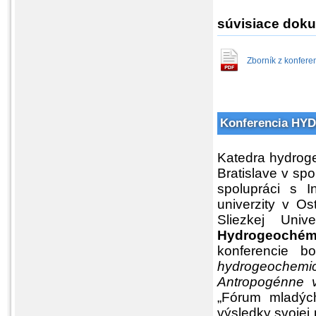
súvisiace doku
Zborník z konfere
Konferencia H
Katedra hydroge
Bratislave v sp
spolupráci s I
univerzity v Os
Sliezkej Univ
Hydrogeochém
konferencie b
hydrogeochem
Antropogénne v
„Fórum mladých
výsledky svojej 