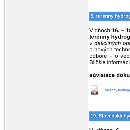
5. terénny hydro
V dňoch
16. – 
terénny hydro
v deficitných ob
o nových techno
odbore – o vec
Bližšie informác
súvisiace dok
5. terénny hydroge
19. Slovenská hy