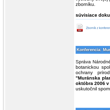
zborníku.
súvisiace doku
Zborník z konfer
Konferencia: Mur
Správa Národné
botanickou spol
ochrany prírod
"Muránska plan
októbra 2006 v
uskutočnil spom