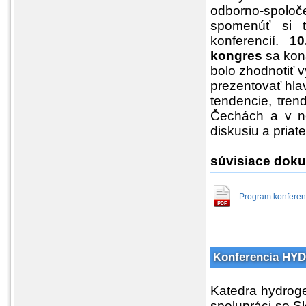
odborno-spoloče
spomenúť si t
konferencií.
10
kongres
sa kon
bolo zhodnotiť v
prezentovať hl
tendencie, tren
Čechách a v ne
diskusiu a priat
súvisiace doku
Program konferen
Konferencia H
Katedra hydroge
spolupráci so S