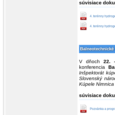
súvisiace dok
4. terénny hydroge
4. terénny hydrog
Balneotechnické 
V dňoch
22. 
konferencia
Ba
Inšpektorát kúp
Slovenský náro
Kúpele Nimnica 
súvisiace dok
Pozvánka a progra