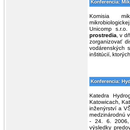
Konferencia: Mik
Komisia mik
mikrobiologick
Unicomp s.r.o.
prostredia
, v d
zorganizovať di
vodárenských s
inštitúcií, kto
Konferencia: Hy
Katedra Hydrog
Katowicach, Kat
inženýrství a V
medzinárodnú v
- 24. 6. 2006,
výsledky predo