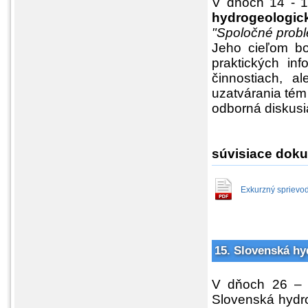
V dňoch 14 - 1
hydrogeologic
"Spoločné prob
Jeho cieľom b
praktických in
činnostiach, a
uzatvárania tém
odborná diskusia 
súvisiace doku
Exkurzný sprievod
15. Slovenská hy
V dňoch 26 – 2
Slovenská hydro